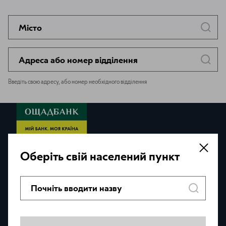
Введіть свою адресу, або номер необхідного відділення
Оберіть свій населений пункт
ЗВОРОТНИЙ ЗВ'ЯЗОК
МІЙ БАНК
0 800 210 800
МОЯ СИЛА