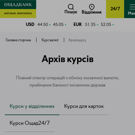
24/7
Пошук
Відділення
Ме
USD
44.50
45.05
EUR
51.35
52.05
Головна сторінка
Курс валют
Архів курсу
Архів курсів
Повний спектр операцій з обміну іноземної валюти,
приймання банкнот іноземних держав
Курси у відділеннях
Курси для карток
Курси Ощад24/7