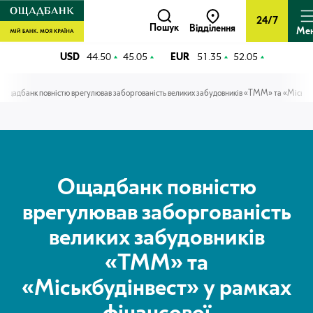
24/7
Пошук
Відділення
Ме
USD
44.50
45.05
EUR
51.35
52.05
Ощадбанк повністю врегулював заборгованість великих забудовників «ТММ» та «Міськбу
Ощадбанк повністю
врегулював заборгованість
великих забудовників
«ТММ» та
«Міськбудінвест» у рамках