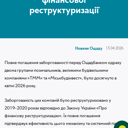
МІЙ БАНК
фінансової
реструктуризації
МОЯ СИЛА
Новини Ощаду
13.04.2026
Повне погашення заборгованості перед Ощадбанком одразу
двома групами позичальників, великими будівельними
компаніями «ТММ» та «Міськбудінвест», було досягнуто в
квітні 2026 року.
Заборгованість цих компаній було реструктуризовано у
2019-2020 роках відповідно до Закону України «Про
фінансову реструктуризацію». Їх повне погашення
підтверджує ефективність цього механізму та системний підхід