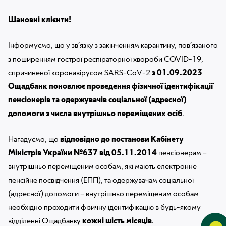
МІЙ БАНК
Шановні клієнти!
МОЯ СИЛА
Інформуємо, що у зв’язку з закінченням карантину, пов’язаного
з поширенням гострої респіраторної хвороби COVID-19,
спричиненої коронавірусом SARS-CoV-2
з 01.09.2023
Ощадбанк поновлює проведення фізичної ідентифікації
пенсіонерів та одержувачів соціальної (адресної)
допомоги з числа внутрішньо переміщених осіб
.
Нагадуємо, що
відповідно до постанови Кабінету
Міністрів України №637 від 05.11.2014
пенсіонерам –
внутрішньо переміщеним особам, які мають електронне
пенсійне посвідчення (ЕПП), та одержувачам соціальної
(адресної) допомоги – внутрішньо переміщеним особам
необхідно проходити фізичну ідентифікацію в будь-якому
відділенні Ощадбанку
кожні шість місяців
.