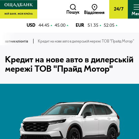
24/7
Пошук
Відділення
Ме
USD
44.45
45.00
EUR
51.35
52.05
приватних клієнтів
Кредит на нове авто в дилерській мережі ТОВ "Прайд Мотор"
Кредит на нове авто в дилерській
мережі ТОВ "Прайд Мотор"