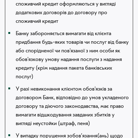
споживчий кредит оформляються у вигляді
МІЙ БАНК
додаткових договорів до договору про
споживчий кредит
МОЇ ЛЮДИ
Банку забороняється вимагати від клієнта
придбання будь-яких товарів чи послуг від банку
або спорідненої чи пов'язаної з ним особи як
обов'язкову умову надання послуги з надання
кредиту (крім надання пакета банківських
послуг)
У разі невиконання клієнтом обов'язків за
договором Банк, відповідно до умов укладеного
договору та діючого законодавства, має право
вимагати відшкодування завданих збитків у
вигляді неустойки (штраф, пеня)
У випадку порушення зобов’язання(ань) щодо